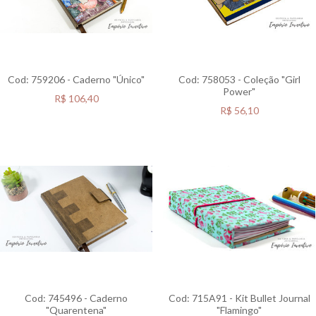
Cod: 759206 - Caderno "Único"
Cod: 758053 - Coleção "Girl
Power"
R$
106,40
R$
56,10
Cod: 745496 - Caderno
Cod: 715A91 - Kit Bullet Journal
"Quarentena"
"Flamingo"