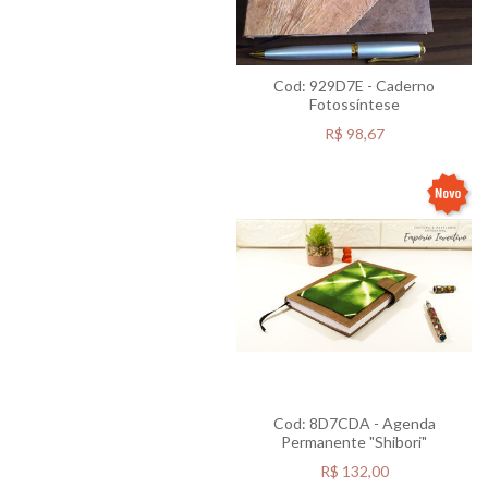
Cod: 929D7E - Caderno
Fotossíntese
R$
98,67
Cod: 8D7CDA - Agenda
Permanente "Shibori"
R$
132,00