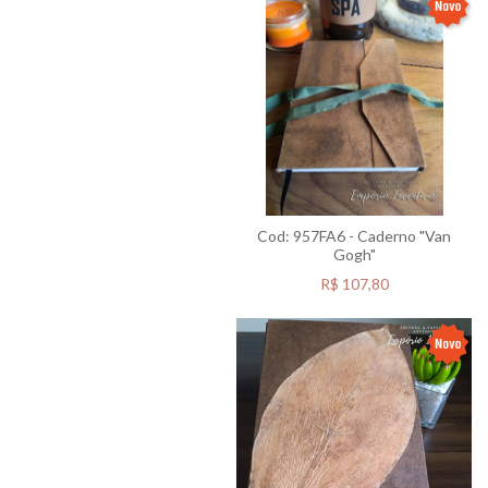
Cod: 957FA6 - Caderno "Van
Gogh"
R$
107,80