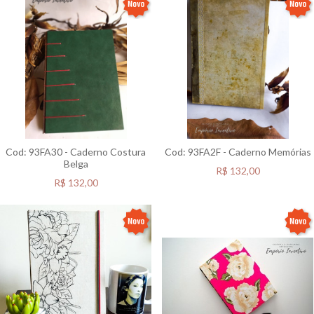
Cod: 93FA30 - Caderno Costura
Cod: 93FA2F - Caderno Memórias
Belga
R$
132,00
R$
132,00