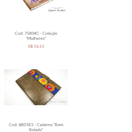
Cod: 75804C - Coleção
"Mulheres"
R$
56,13
Cod: 6BD5E5 - Caderno "Bem
Bolado"