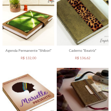
Agenda Permanente "Shibori"
Caderno "Beatriz"
R$
132,00
R$
136,62