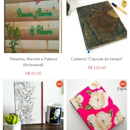
Pimenta, Alecrim e Palavra
Caderno "Cápsula do tempo"
(Artesanal)
R$
105,60
R$
42,90