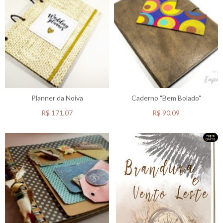
Planner da Noiva
Caderno "Bem Bolado"
R$
171,07
R$
90,09