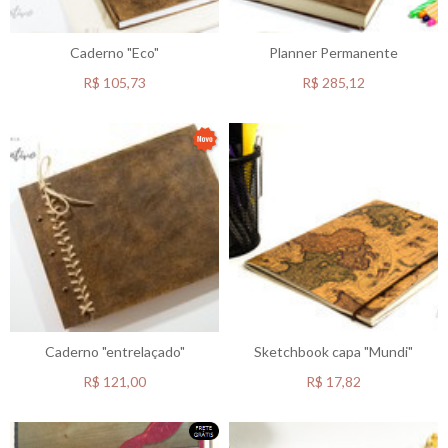
Caderno "Eco"
Planner Permanente
R$
105,73
R$
285,12
Caderno "entrelaçado"
Sketchbook capa "Mundi"
R$
121,00
R$
17,82