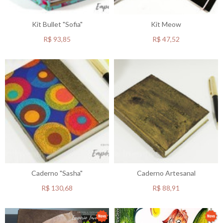
Kit Bullet "Sofia"
Kit Meow
R$
93,85
R$
47,52
Caderno "Sasha"
Caderno Artesanal
R$
130,68
R$
88,91