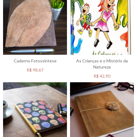
Caderno Fotossíntese
As Crianças e o Mistério da
Natureza
R$
98,67
R$
42,90