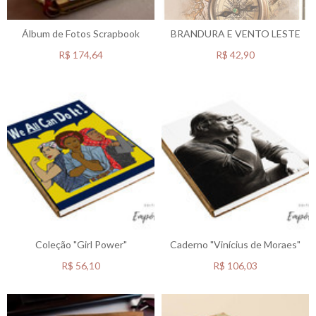
Álbum de Fotos Scrapbook
BRANDURA E VENTO LESTE
R$
174,64
R$
42,90
Coleção "Girl Power"
Caderno "Vinícius de Moraes"
R$
56,10
R$
106,03