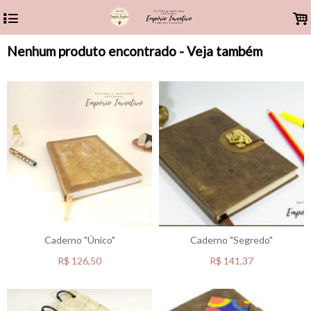
4
.
Nenhum produto encontrado - Veja também
Caderno "Único"
Caderno "Segredo"
R$
126,50
R$
141,37