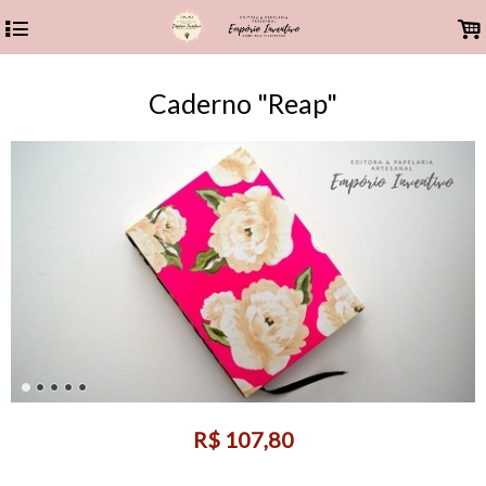
4
.
Caderno "Reap"
R$
107,80